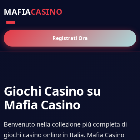
MAFIA
CASINO
Giochi Casino
Registrati Ora
Bonus
Giochi Casino su
Mafia Casino
Benvenuto nella collezione più completa di
giochi casino online in Italia. Mafia Casino