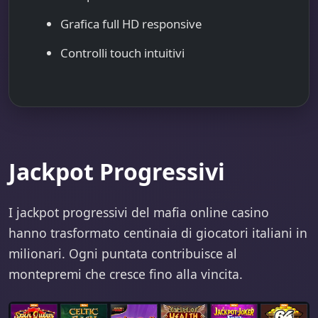
Grafica full HD responsive
Controlli touch intuitivi
Jackpot Progressivi
I jackpot progressivi del mafia online casino
hanno trasformato centinaia di giocatori italiani in
milionari. Ogni puntata contribuisce al
montepremi che cresce fino alla vincita.