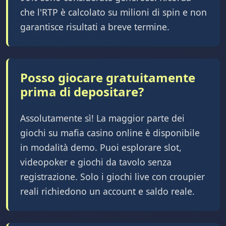
che l'RTP è calcolato su milioni di spin e non
garantisce risultati a breve termine.
Posso giocare gratuitamente
prima di depositare?
Assolutamente sì! La maggior parte dei
giochi su mafia casino online è disponibile
in modalità demo. Puoi esplorare slot,
videopoker e giochi da tavolo senza
registrazione. Solo i giochi live con croupier
reali richiedono un account e saldo reale.