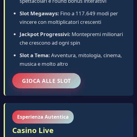
spettacolari e round bonus interattivi
Slot Megaways:
Fino a 117.649 modi per
vincere con moltiplicatori crescenti
Jackpot Progressivi:
Montepremi milionari
che crescono ad ogni spin
Slot a Tema:
Avventura, mitologia, cinema,
musica e molto altro
GIOCA ALLE SLOT
Esperienza Autentica
Casino Live