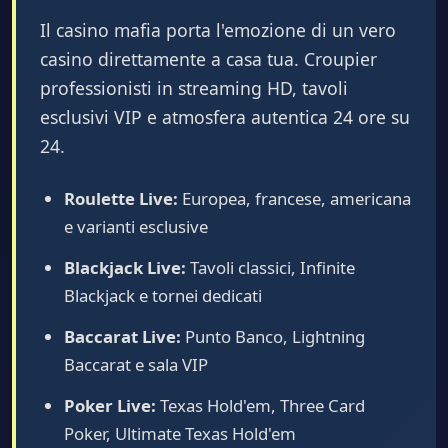
Il casino mafia porta l'emozione di un vero
casino direttamente a casa tua. Croupier
professionisti in streaming HD, tavoli
esclusivi VIP e atmosfera autentica 24 ore su
24.
Roulette Live:
Europea, francese, americana
e varianti esclusive
Blackjack Live:
Tavoli classici, Infinite
Blackjack e tornei dedicati
Baccarat Live:
Punto Banco, Lightning
Baccarat e sala VIP
Poker Live:
Texas Hold'em, Three Card
Poker, Ultimate Texas Hold'em