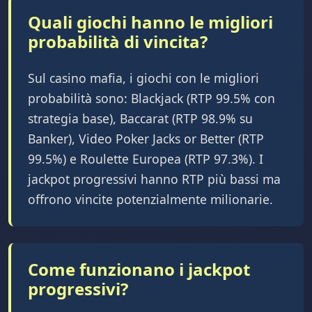
Quali giochi hanno le migliori
probabilità di vincita?
Sul casino mafia, i giochi con le migliori
probabilità sono: Blackjack (RTP 99.5% con
strategia base), Baccarat (RTP 98.9% su
Banker), Video Poker Jacks or Better (RTP
99.5%) e Roulette Europea (RTP 97.3%). I
jackpot progressivi hanno RTP più bassi ma
offrono vincite potenzialmente milionarie.
Come funzionano i jackpot
progressivi?