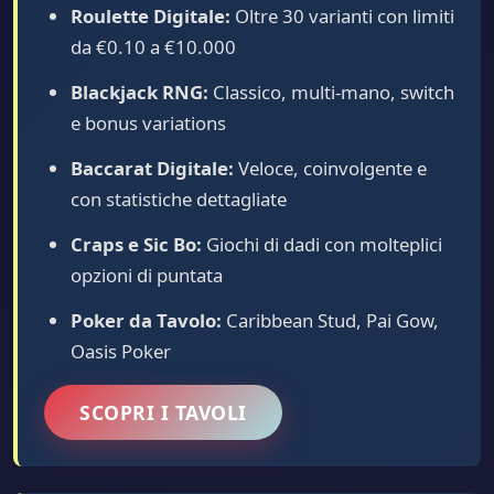
Roulette Digitale:
Oltre 30 varianti con limiti
da €0.10 a €10.000
Blackjack RNG:
Classico, multi-mano, switch
e bonus variations
Baccarat Digitale:
Veloce, coinvolgente e
con statistiche dettagliate
Craps e Sic Bo:
Giochi di dadi con molteplici
opzioni di puntata
Poker da Tavolo:
Caribbean Stud, Pai Gow,
Oasis Poker
SCOPRI I TAVOLI