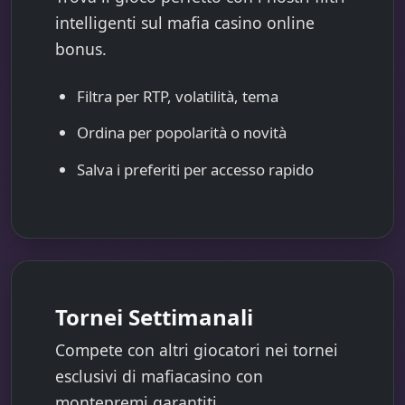
intelligenti sul mafia casino online
bonus.
Filtra per RTP, volatilità, tema
Ordina per popolarità o novità
Salva i preferiti per accesso rapido
Tornei Settimanali
Compete con altri giocatori nei tornei
esclusivi di mafiacasino con
montepremi garantiti.