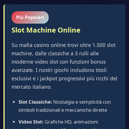
Più Popolari
Slot Machine Online
Su mafia casino online trovi oltre 1.500 slot
machine, dalle classiche a 3 rulli alle
moderne video slot con funzioni bonus
avanzate. I nostri giochi includono titoli
esclusivi e i jackpot progressivi più ricchi del
mercato italiano.
Slot Classiche:
Nostalgia e semplicità con
simboli tradizionali e meccaniche dirette
Video Slot:
Grafiche HD, animazioni