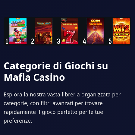
Categorie di Giochi su
Mafia Casino
Esplora la nostra vasta libreria organizzata per
categorie, con filtri avanzati per trovare
rapidamente il gioco perfetto per le tue
preferenze.